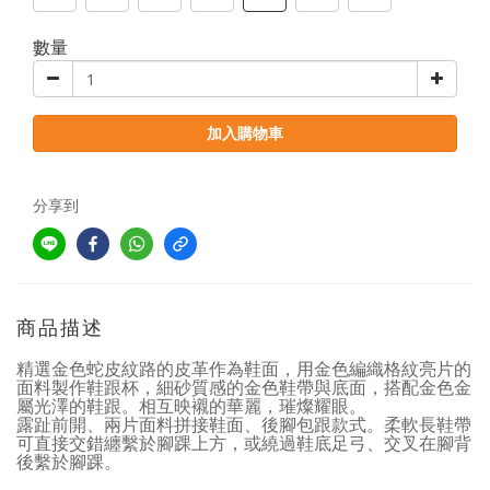
數量
加入購物車
分享到
商品描述
精選金色蛇皮紋路的皮革作為鞋面，用金色編織格紋亮片的
面料製作鞋跟杯，細砂質感的金色鞋帶與底面，搭配金色金
屬光澤的鞋跟。相互映襯的華麗，璀燦耀眼
。
露趾前開、兩片面料拼接鞋面、後腳包跟款式。柔軟長鞋帶
可直接交錯纏繫於腳踝上方，或繞過鞋底足弓、交叉在腳背
後繫於腳踝
。