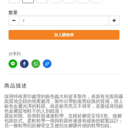
數量
加入購物車
分享到
商品描述
採用特殊燙印處理的銀色義大利皮革製作，表面有光面與霧
面質地交錯的視覺處理，製作出帶點復舊紋路的質感，搭上
銀色金屬光澤的鞋跟。就是銀亮亮又不尋常，喜愛或尋找銀
色金屬質地鞋子的人別錯過！
露趾前開、前側鞋面連接鞋帶，交錯於腳背呈現X形、後腳
包跟款式。柔軟鞋帶一側與鞋跟杯連接有緩衝的鬆緊設計；
另一條鞋帶則於腳背交叉後扣在腳踝外側的鞋帶扣鈕
。