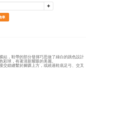
物車
蝶結，鞋帶的部分發揮巧思做了綠白的跳色設計
色彩球，有著清新耀眼的美麗。
接交錯纏繫於腳踝上方，或繞過鞋底足弓、交叉