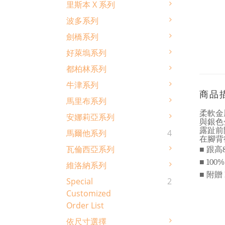
里斯本 X 系列
波多系列
劍橋系列
好萊塢系列
都柏林系列
牛津系列
商品
馬里布系列
柔軟金
安娜莉亞系列
與銀色
露趾前
馬爾他系列
4
在腳背
■ 跟高
瓦倫西亞系列
■
100%
維洛納系列
■
附贈
Special
2
Customized
Order List
依尺寸選擇