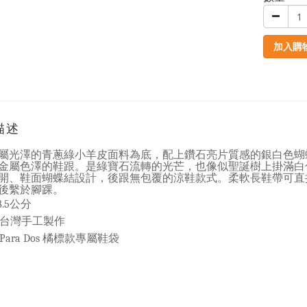
加入購
描述
屬光澤的青蔥綠小羊皮面料為底，配上鑽石亮片質感的銀白色蝴
金屬色澤的鞋跟。是綠寶石流轉的光芒，也像似聖誕樹上掛滿白
開、鞋面蝴蝶結設計，後跟無包覆的涼鞋款式。柔軟長鞋帶可直
後繫於腳踝
。
公分
8.5
台灣手工製作
橘標款專屬鞋袋
Para Dos