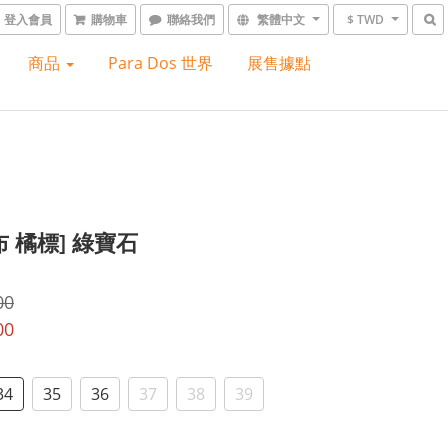
登入會員
購物車
聯絡我們
繁體中文
$ TWD
商品
Para Dos 世界
展售據點
布 橘標] 綠寶石
00
00
34
35
36
37
38
39